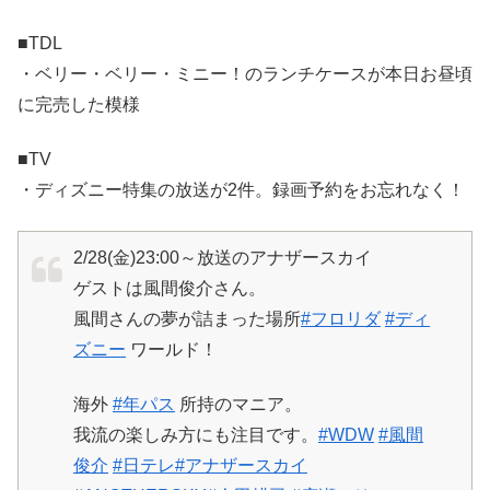
■TDL
・ベリー・ベリー・ミニー！のランチケースが本日お昼頃
に完売した模様
■TV
・ディズニー特集の放送が2件。録画予約をお忘れなく！
2/28(金)23:00～放送のアナザースカイ
ゲストは風間俊介さん。
風間さんの夢が詰まった場所
#フロリダ
#ディ
ズニー
ワールド！
海外
#年パス
所持のマニア。
我流の楽しみ方にも注目です。
#WDW
#風間
俊介
#日テレ
#アナザースカイ