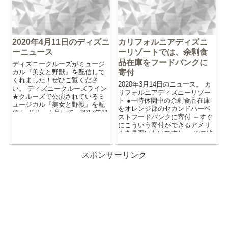
2020年4月11日のディズニ
カリフォルニアディズニ
ーニュース
ーリゾートでは、余剰食
品在庫をフードバンクに
ディズニークルーズがミュージ
カル『美女と野獣』を配信して
寄付
くれました！ぜひご覧くださ
2020年3月14日のニュース。 カ
い。 ディズニークルーズライン
リフォルニアディズニーリゾー
★クルーズで公演されているミ
ト ●一時休園中の余剰食品在庫
ュージカル『美女と野獣』を配
をオレンジ郡のセカンドハーベ
信！ ドリーム号にて、2017年11
ストフードバンクに寄付 ～すぐ
月から公演されているミュ...
にこういう寄付ができるアメリ
カを見習いたいですね。 その他
〇カリ...
スポンサーリンク