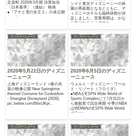
足資料 2020年3月期 決算短信
ンドと東京ディズニーシーの休
〔日本基準〕（連結） 映画
園が再延期となるとともに、デ
●『アナと雪の女王２』の未公開
ィズニーホテルも臨時休館が決
シーン ...
定しました。営業再開は、かな
り先になりそうですね。。。
3/28（土）AM3:00より、...
ディズニーニュース
ディズニーニュース
2020年5月22日のディズニ
2020年6月5日のディズニ
ーニュース
ーニュース
上海ディズニーランド ○春の衣
ウォルト・ディズニー・ワール
装の映像公開 New Springtime
ド・リゾート（フロリダ）
themed Costume for CookieAnn
●NBAがESPN Wide World of
- Shanghai Disneyland (2020)
Sports Complexにて7月31日か
pic.twitter.com/BbsUKpr...
ら無観客で試合再開 今季のNBA
はWDW内のESPN Wide World
of Spor...
ディズニーニュース
ディズニーニュース